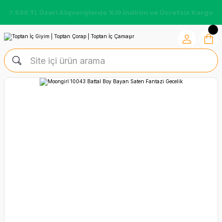
7.500 TL Üzeri Alışverişlerde %10 İndirim ve Ücretsiz Kargo