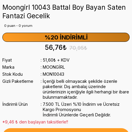
Moongirl 10043 Battal Boy Bayan Saten
Fantazi Gecelik
0 puan - 0 yorum
%20 İNDIRIMLI
56,76₺
70,95₺
Fiyat
51,60₺ + KDV
Marka
MOONGİRL
Stok Kodu
MON10043
Gizli Paketleme
İçeriği belli olmayacak şekilde özenle
paketlenir. Dış ambalaj üzerinde
ürünlerinizin içeriğiyle ilgili herhangi bir ibare
bulunmamaktadır.
İndirimli Ürün
7.500 TL Üzeri %10 İndirim ve Ücretsiz
Kargo Promosyonu
İndirimli Ürünlerde Geçerli Değildir.
*9,46 ₺ den başlayan taksitlerle!!