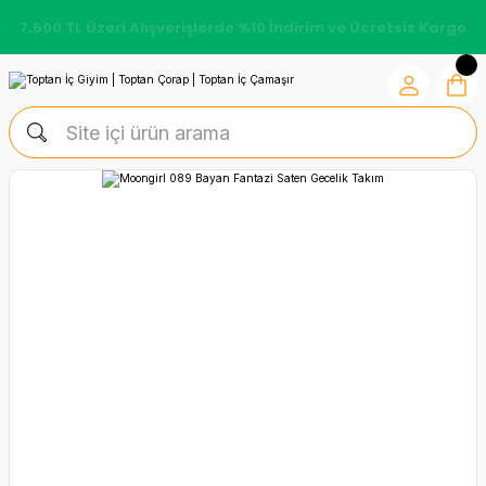
7.500 TL Üzeri Alışverişlerde %10 İndirim ve Ücretsiz Kargo