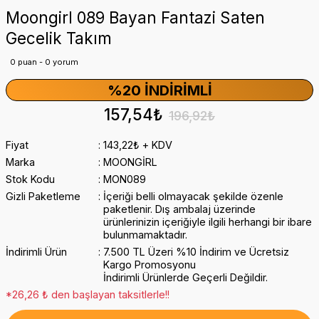
Moongirl 089 Bayan Fantazi Saten
Gecelik Takım
0 puan - 0 yorum
%20 İNDIRIMLI
157,54₺
196,92₺
Fiyat
143,22₺ + KDV
Marka
MOONGİRL
Stok Kodu
MON089
Gizli Paketleme
İçeriği belli olmayacak şekilde özenle
paketlenir. Dış ambalaj üzerinde
ürünlerinizin içeriğiyle ilgili herhangi bir ibare
bulunmamaktadır.
İndirimli Ürün
7.500 TL Üzeri %10 İndirim ve Ücretsiz
Kargo Promosyonu
İndirimli Ürünlerde Geçerli Değildir.
*26,26 ₺ den başlayan taksitlerle!!