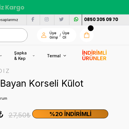
siz Kargo
0850 305 09 70
saplarımız
Üye
Üye
/
Girişi
Ol
İNDİRİMLİ
Şapka
Termal
ÜRÜNLER
& Kep
DIZ
Bayan Korseli Külot
orum
₺
%20 İNDIRIMLI
27,50₺