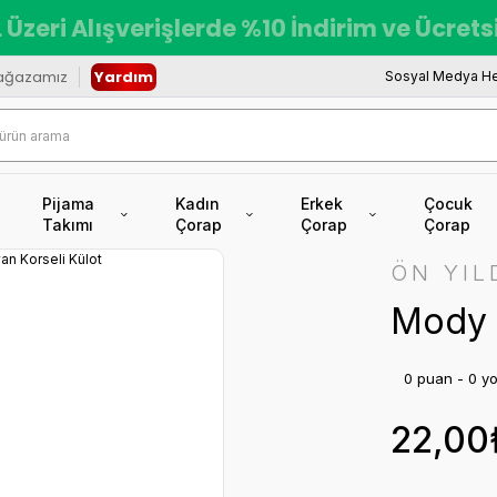
 Üzeri Alışverişlerde %10 İndirim ve Ücret
ağazamız
Yardım
Sosyal Medya He
Pijama
Kadın
Erkek
Çocuk
Takımı
Çorap
Çorap
Çorap
ÖN YIL
Mody 
0 puan - 0 y
22,00