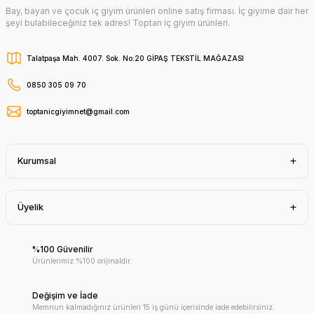
Bay, bayan ve çocuk iç giyim ürünleri online satış firması. İç giyime dair her
şeyi bulabileceğiniz tek adres! Toptan iç giyim ürünleri.
Talatpaşa Mah. 4007. Sok. No:20 GİPAŞ TEKSTİL MAĞAZASI
0850 305 09 70
toptanicgiyimnet@gmail.com
Kurumsal
Üyelik
%100 Güvenilir
Ürünlerimiz %100 orijinaldir.
Değişim ve İade
Memnun kalmadığınız ürünleri 15 iş günü içerisinde iade edebilirsiniz.