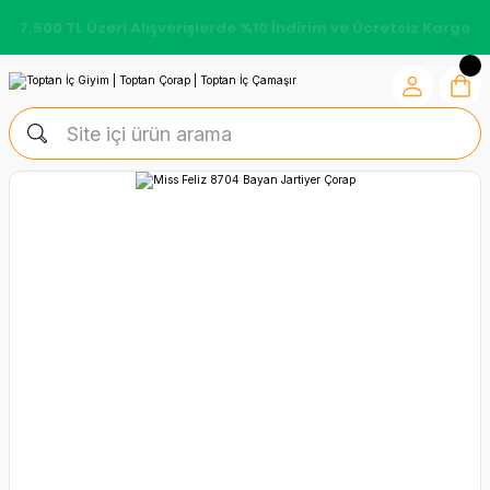
7.500 TL Üzeri Alışverişlerde %10 İndirim ve Ücretsiz Kargo