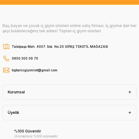
Bay, bayan ve çocuk iç giyim ürünleri online satış firması. İç giyime dair her
şeyi bulabileceğiniz tek adres! Toptan iç giyim ürünleri.
Talatpaşa Mah. 4007. Sok. No:20 GİPAŞ TEKSTİL MAĞAZASI
0850 305 09 70
toptanicgiyimnet@gmail.com
Kurumsal
Üyelik
%100 Güvenilir
Ürünlerimiz %100 orijinaldir.