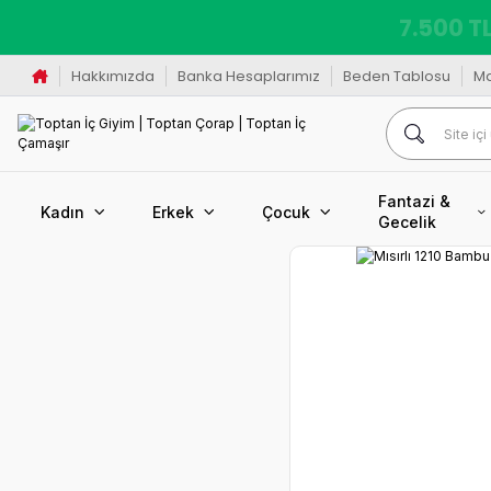
7.500 TL
Hakkımızda
Banka Hesaplarımız
Beden Tablosu
M
Fantazi &
Kadın
Erkek
Çocuk
Gecelik