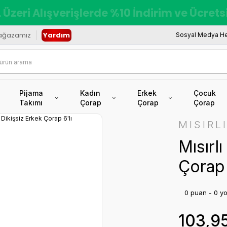
 Üzeri Alışverişlerde %10 İndirim ve Ücret
ağazamız
Yardım
Sosyal Medya He
Pijama
Kadın
Erkek
Çocuk
Takımı
Çorap
Çorap
Çorap
MISIRL
Mısırl
Çorap 
0 puan - 0 y
103,9