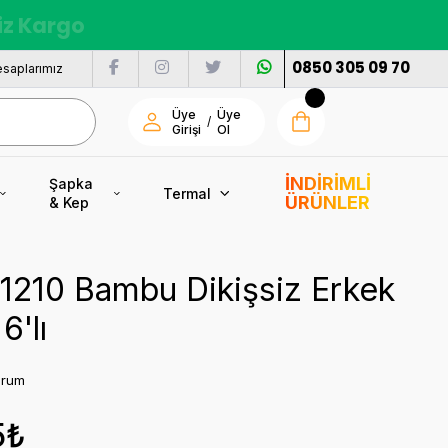
siz Kargo
0850 305 09 70
saplarımız
Üye
Üye
/
Girişi
Ol
İNDİRİMLİ
Şapka
Termal
ÜRÜNLER
& Kep
I
ı 1210 Bambu Dikişsiz Erkek
6'lı
orum
5₺