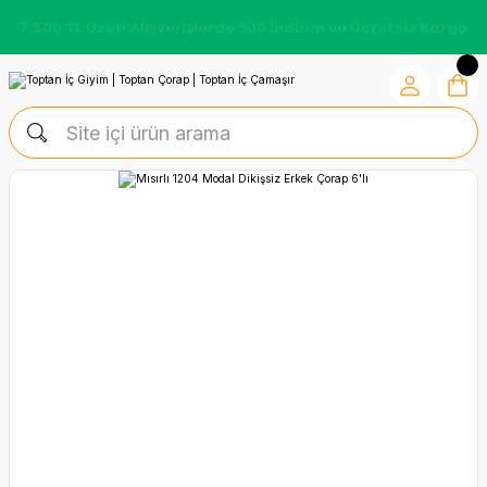
7.500 TL Üzeri Alışverişlerde %10 İndirim ve Ücretsiz Kargo