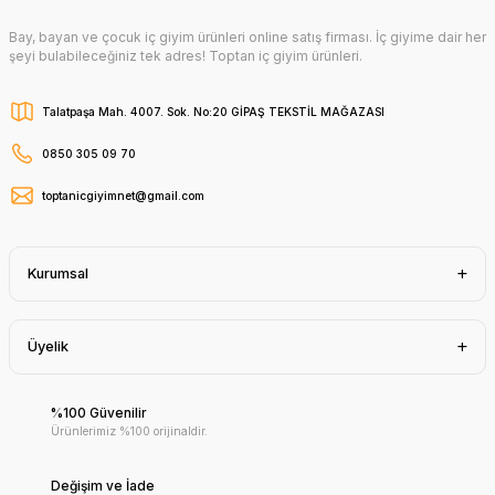
Bay, bayan ve çocuk iç giyim ürünleri online satış firması. İç giyime dair her
şeyi bulabileceğiniz tek adres! Toptan iç giyim ürünleri.
Talatpaşa Mah. 4007. Sok. No:20 GİPAŞ TEKSTİL MAĞAZASI
0850 305 09 70
toptanicgiyimnet@gmail.com
Kurumsal
Üyelik
%100 Güvenilir
Ürünlerimiz %100 orijinaldir.
Değişim ve İade