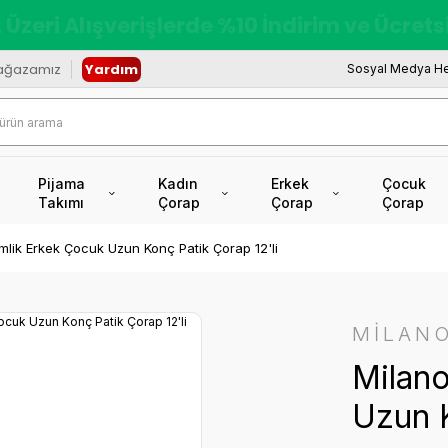
redi Kartına Vade Farksız +6 Taksit İmkâ
ağazamız
Yardım
Sosyal Medya He
Pijama
Kadın
Erkek
Çocuk
Takımı
Çorap
Çorap
Çorap
mlik Erkek Çocuk Uzun Konç Patik Çorap 12'li
MİLAN
Milan
Uzun K