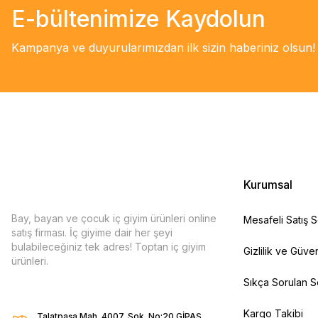
E-bültenimize Kaydolun
Kampanya ve duyurularımızdan ilk sizin haberiniz olsun!
Kurumsal
Bay, bayan ve çocuk iç giyim ürünleri online
Mesafeli Satış 
satış firması. İç giyime dair her şeyi
bulabileceğiniz tek adres! Toptan iç giyim
Gizlilik ve Güven
ürünleri.
Sıkça Sorulan S
Kargo Takibi
Talatpaşa Mah. 4007. Sok. No:20 GİPAŞ