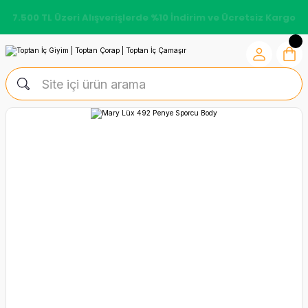
7.500 TL Üzeri Alışverişlerde %10 İndirim ve Ücretsiz Kargo