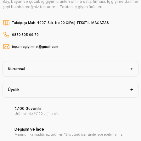
Bay, bayan ve çocuk iç giyim ürünleri online satış firması. İç giyime dair her
şeyi bulabileceğiniz tek adres! Toptan iç giyim ürünleri.
Talatpaşa Mah. 4007. Sok. No:20 GİPAŞ TEKSTİL MAĞAZASI
0850 305 09 70
toptanicgiyimnet@gmail.com
Kurumsal
Üyelik
%100 Güvenilir
Ürünlerimiz %100 orijinaldir.
Değişim ve İade
Memnun kalmadığınız ürünleri 15 iş günü içerisinde iade edebilirsiniz.