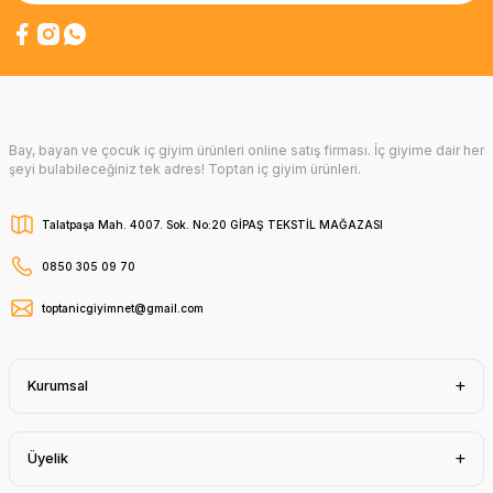
Bay, bayan ve çocuk iç giyim ürünleri online satış firması. İç giyime dair her
şeyi bulabileceğiniz tek adres! Toptan iç giyim ürünleri.
Talatpaşa Mah. 4007. Sok. No:20 GİPAŞ TEKSTİL MAĞAZASI
0850 305 09 70
toptanicgiyimnet@gmail.com
Kurumsal
Üyelik