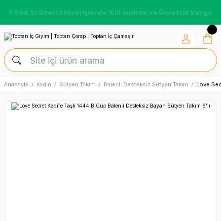
7.500 TL Üzeri Alışverişlerde %10 İndirim ve Ücretsiz Kargo
Anasayfa
Kadın
Sütyen Takım
Balenli Desteksiz Sütyen Takım
Love Sec