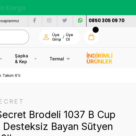
nı
0850 305 09 70
saplarımız
Üye
Üye
/
Girişi
Ol
İNDİRİMLİ
Şapka
Termal
ÜRÜNLER
& Kep
 Takım 6'lı
ECRET
ecret Brodeli 1037 B Cup
i Desteksiz Bayan Sütyen