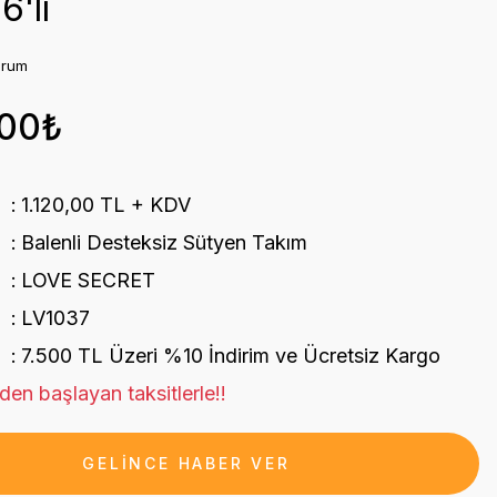
6'lı
orum
,00₺
1.120,00 TL + KDV
Balenli Desteksiz Sütyen Takım
LOVE SECRET
LV1037
7.500 TL Üzeri %10 İndirim ve Ücretsiz Kargo
en başlayan taksitlerle!!
GELİNCE HABER VER