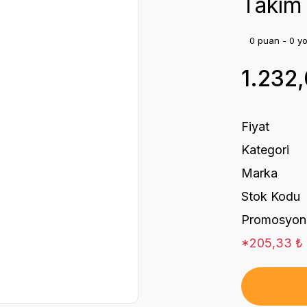
Takım 
0 puan - 0 y
1.232
Fiyat
Kategori
Marka
Stok Kodu
Promosyon
*205,33 ₺ d