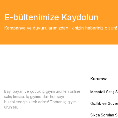
E-bültenimize Kaydolun
Kampanya ve duyurularımızdan ilk sizin haberiniz olsun!
Kurumsal
Bay, bayan ve çocuk iç giyim ürünleri online
Mesafeli Satış 
satış firması. İç giyime dair her şeyi
bulabileceğiniz tek adres! Toptan iç giyim
Gizlilik ve Güven
ürünleri.
Sıkça Sorulan S