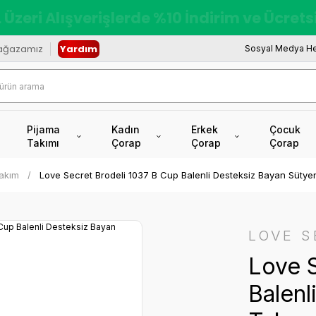
redi Kartına Vade Farksız +6 Taksit İmkâ
ağazamız
Yardım
Sosyal Medya He
Pijama
Kadın
Erkek
Çocuk
Takımı
Çorap
Çorap
Çorap
Takım
Love Secret Brodeli 1037 B Cup Balenli Desteksiz Bayan Sütyen
LOVE S
Love S
Balenl