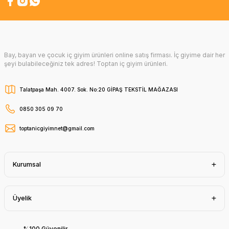
Bay, bayan ve çocuk iç giyim ürünleri online satış firması. İç giyime dair her
şeyi bulabileceğiniz tek adres! Toptan iç giyim ürünleri.
Talatpaşa Mah. 4007. Sok. No:20 GİPAŞ TEKSTİL MAĞAZASI
0850 305 09 70
toptanicgiyimnet@gmail.com
Kurumsal
Üyelik
%100 Güvenilir