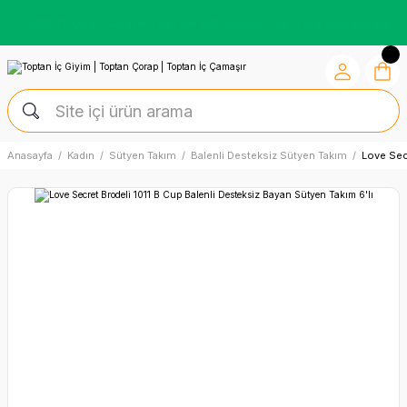
Kredi Kartına Vade Farksız +6 Taksit İmkânı
Anasayfa
Kadın
Sütyen Takım
Balenli Desteksiz Sütyen Takım
Love Secr