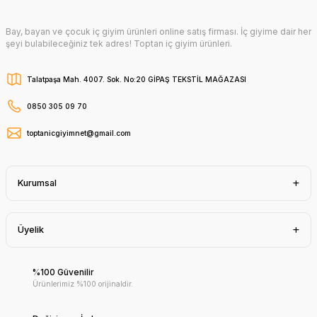
Bay, bayan ve çocuk iç giyim ürünleri online satış firması. İç giyime dair her
şeyi bulabileceğiniz tek adres! Toptan iç giyim ürünleri.
Talatpaşa Mah. 4007. Sok. No:20 GİPAŞ TEKSTİL MAĞAZASI
0850 305 09 70
toptanicgiyimnet@gmail.com
Kurumsal
Üyelik
%100 Güvenilir
Ürünlerimiz %100 orijinaldir.