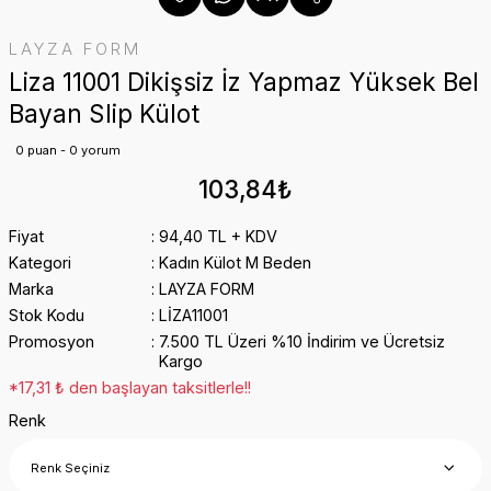
LAYZA FORM
Liza 11001 Dikişsiz İz Yapmaz Yüksek Bel
Bayan Slip Külot
0 puan - 0 yorum
103,84₺
Fiyat
94,40 TL + KDV
Kategori
Kadın Külot M Beden
Marka
LAYZA FORM
Stok Kodu
LİZA11001
Promosyon
7.500 TL Üzeri %10 İndirim ve Ücretsiz
Kargo
*17,31 ₺ den başlayan taksitlerle!!
Renk