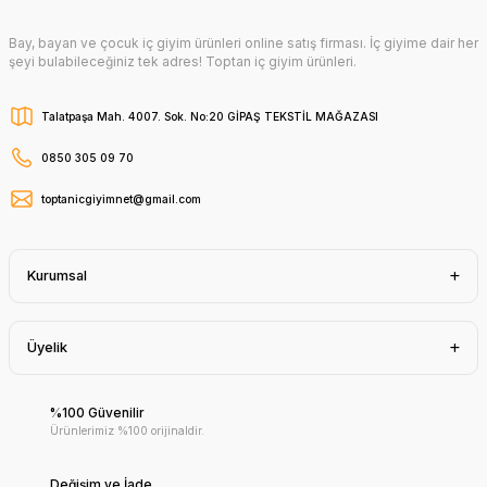
Bay, bayan ve çocuk iç giyim ürünleri online satış firması. İç giyime dair her
şeyi bulabileceğiniz tek adres! Toptan iç giyim ürünleri.
Talatpaşa Mah. 4007. Sok. No:20 GİPAŞ TEKSTİL MAĞAZASI
0850 305 09 70
toptanicgiyimnet@gmail.com
Kurumsal
Üyelik
%100 Güvenilir
Ürünlerimiz %100 orijinaldir.
Değişim ve İade