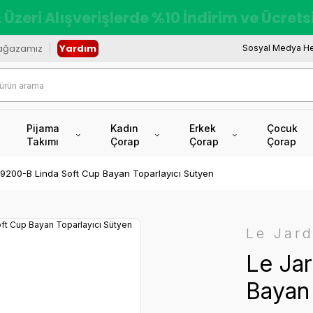
redi Kartına Vade Farksız +6 Taksit İmkâ
ağazamız
Yardım
Sosyal Medya He
Pijama
Kadın
Erkek
Çocuk
Takımı
Çorap
Çorap
Çorap
 9200-B Linda Soft Cup Bayan Toparlayıcı Sütyen
Le Jard
Le Jar
Bayan 