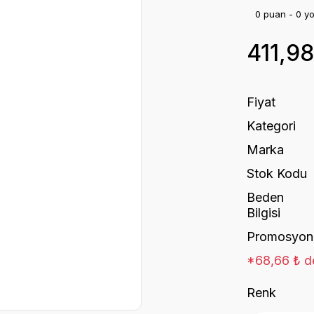
0 puan - 0 y
411,9
Fiyat
Kategori
Marka
Stok Kodu
Beden
Bilgisi
Promosyon
*68,66 ₺ de
Renk