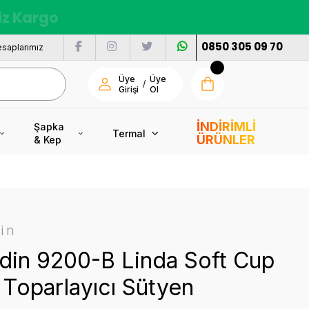
nı
0850 305 09 70
saplarımız
Üye
Üye
/
Girişi
Ol
İNDİRİMLİ
Şapka
Termal
ÜRÜNLER
& Kep
in
din 9200-B Linda Soft Cup
Toparlayıcı Sütyen