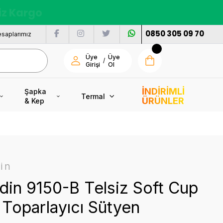
nı
0850 305 09 70
saplarımız
Üye
Üye
/
Girişi
Ol
İNDİRİMLİ
Şapka
Termal
ÜRÜNLER
& Kep
in
din 9150-B Telsiz Soft Cup
Toparlayıcı Sütyen