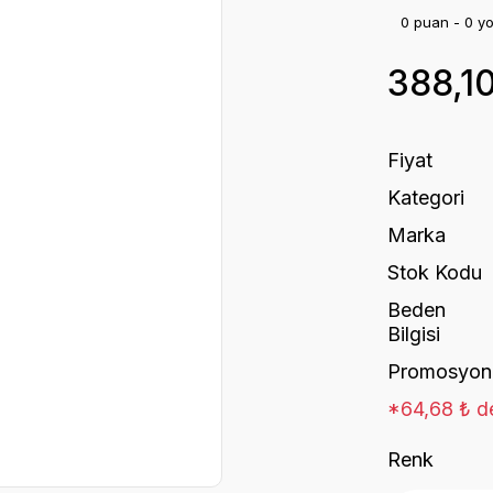
0 puan - 0 y
388,1
Fiyat
Kategori
Marka
Stok Kodu
Beden
Bilgisi
Promosyon
*64,68 ₺ de
Renk