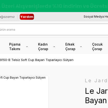
redi Kartına Vade Farksız +6 Taksit İmkâ
ağazamız
Yardım
Sosyal Medya He
Pijama
Kadın
Erkek
Çocuk
Takımı
Çorap
Çorap
Çorap
 9150-B Telsiz Soft Cup Bayan Toparlayıcı Sütyen
Le Jard
Le Jar
Bayan 