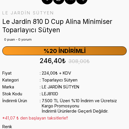
LE JARDİN SÜTYEN
Le Jardin 810 D Cup Alina Minimiser
Toparlayıcı Sütyen
0 puan - 0 yorum
%20 İNDIRIMLI
246,40₺
308,00₺
Fiyat
224,00₺ + KDV
Kategori
Toparlayıcı Sütyen
Marka
LE JARDİN SÜTYEN
Stok Kodu
LEJ810D
İndirimli Ürün
7.500 TL Üzeri %10 İndirim ve Ücretsiz
Kargo Promosyonu
İndirimli Ürünlerde Geçerli Değildir.
*41,07 ₺ den başlayan taksitlerle!!
Renk