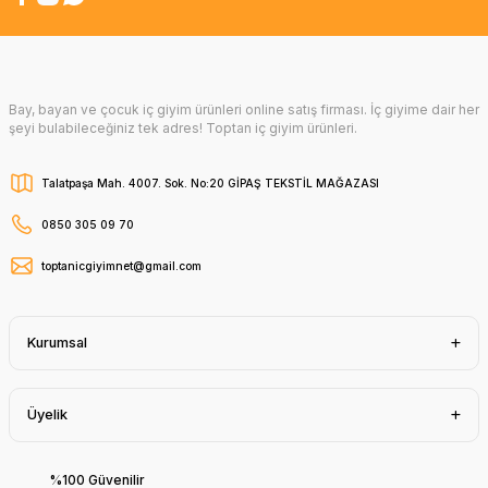
Bay, bayan ve çocuk iç giyim ürünleri online satış firması. İç giyime dair her
şeyi bulabileceğiniz tek adres! Toptan iç giyim ürünleri.
Talatpaşa Mah. 4007. Sok. No:20 GİPAŞ TEKSTİL MAĞAZASI
0850 305 09 70
toptanicgiyimnet@gmail.com
Kurumsal
Üyelik
%100 Güvenilir