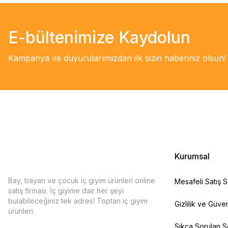
E-bültenimize Kaydolun
Kampanya ve duyurularımızdan ilk sizin haberiniz olsun!
Kurumsal
Bay, bayan ve çocuk iç giyim ürünleri online
Mesafeli Satış 
satış firması. İç giyime dair her şeyi
bulabileceğiniz tek adres! Toptan iç giyim
Gizlilik ve Güven
ürünleri.
Sıkça Sorulan S