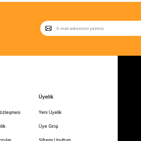
Üyelik
Sözleşmesi
Yeni Üyelik
lik
Üye Girişi
orular
Şifremi Unuttum