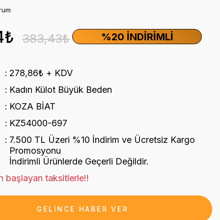
orum
4₺
%20 İNDIRIMLI
383,43₺
278,86₺ + KDV
Kadın Külot Büyük Beden
KOZA BİAT
KZ54000-697
7.500 TL Üzeri %10 İndirim ve Ücretsiz Kargo
Promosyonu
İndirimli Ürünlerde Geçerli Değildir.
 başlayan taksitlerle!!
GELİNCE HABER VER