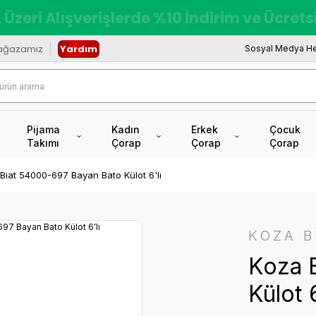
 Üzeri Alışverişlerde %10 İndirim ve Ücret
ağazamız
Yardım
Sosyal Medya He
Pijama
Kadın
Erkek
Çocuk
Takımı
Çorap
Çorap
Çorap
Biat 54000-697 Bayan Bato Külot 6'lı
KOZA B
Koza 
Külot 6