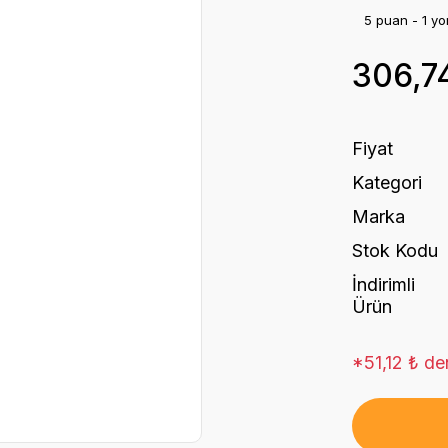
5 puan - 1 y
306,7
Fiyat
Kategori
Marka
Stok Kodu
İndirimli
Ürün
*51,12 ₺ den