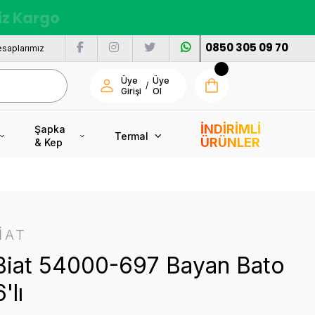
siz Kargo
0850 305 09 70
saplarımız
Üye
Üye
/
Girişi
Ol
İNDİRİMLİ
Şapka
Termal
ÜRÜNLER
& Kep
İAT
Biat 54000-697 Bayan Bato
'lı