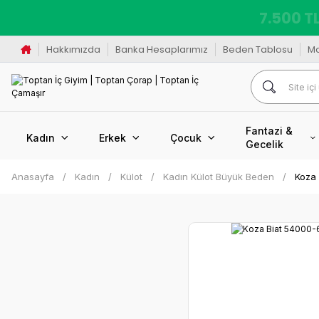
7.500 TL
Hakkımızda
Banka Hesaplarımız
Beden Tablosu
M
Fantazi &
Kadın
Erkek
Çocuk
Gecelik
Anasayfa
Kadın
Külot
Kadın Külot Büyük Beden
Koza 