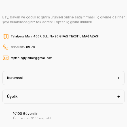
Bay, bayan ve çocuk iç giyim ürünleri online satış firması. İç giyime dair her
şeyi bulabileceğiniz tek adres! Toptan iç giyim ürünleri.
Talatpaşa Mah. 4007. Sok. No:20 GİPAŞ TEKSTİL MAĞAZASI
0850 305 09 70
toptanicgiyimnet@gmail.com
Kurumsal
Üyelik
%100 Güvenilir
Ürünlerimiz %100 orijinaldir.