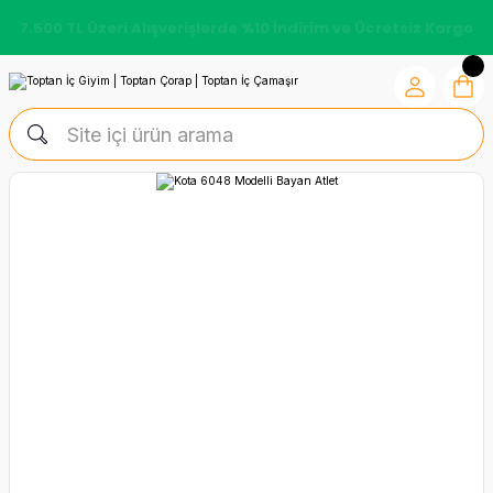
7.500 TL Üzeri Alışverişlerde %10 İndirim ve Ücretsiz Kargo