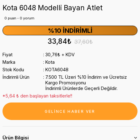
Kota 6048 Modelli Bayan Atlet
0 puan - 0 yorum
%10 İNDIRIMLI
33,84₺
37,60₺
Fiyat
30,76₺ + KDV
Marka
Kota
Stok Kodu
KOTA6048
İndirimli Ürün
7.500 TL Üzeri %10 İndirim ve Ücretsiz
Kargo Promosyonu
İndirimli Ürünlerde Geçerli Değildir.
*5,64 ₺ den başlayan taksitlerle!!
GELİNCE HABER VER
Ürün Bilgisi