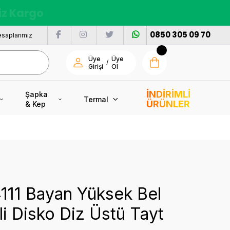
nı
0850 305 09 70
saplarımız
Üye
Üye
/
Girişi
Ol
İNDİRİMLİ
Şapka
Termal
ÜRÜNLER
& Kep
111 Bayan Yüksek Bel
i Disko Diz Üstü Tayt