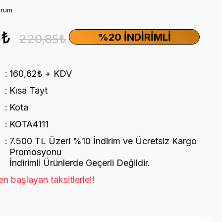
orum
8₺
%20 İNDIRIMLI
220,85₺
160,62₺ + KDV
Kısa Tayt
Kota
KOTA4111
7.500 TL Üzeri %10 İndirim ve Ücretsiz Kargo
Promosyonu
İndirimli Ürünlerde Geçerli Değildir.
n başlayan taksitlerle!!