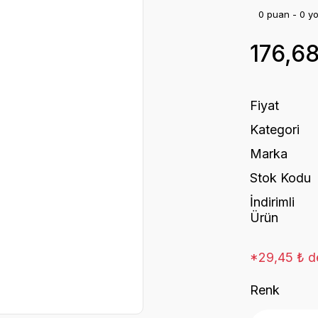
0 puan - 0 y
176,6
Fiyat
Kategori
Marka
Stok Kodu
İndirimli
Ürün
*29,45 ₺ de
Renk