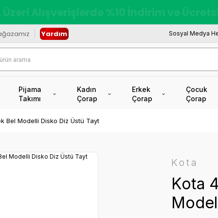
redi Kartına Vade Farksız +6 Taksit İmkâ
ağazamız
Yardım
Sosyal Medya He
Pijama
Kadın
Erkek
Çocuk
Takımı
Çorap
Çorap
Çorap
k Bel Modelli Disko Diz Üstü Tayt
Kota
Kota 4
Modell