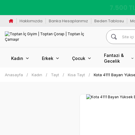
K
Hakkımızda
Banka Hesaplarımız
Beden Tablosu
M
Fantazi &
Kadın
Erkek
Çocuk
Gecelik
Anasayfa
Kadın
Tayt
Kısa Tayt
Kota 4111 Bayan Yükse