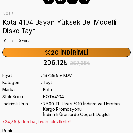
Kota
Kota 4104 Bayan Yüksek Bel Modelli
Disko Tayt
0 puan - 0 yorum
%20 İNDIRIMLI
206,12₺
257,65₺
Fiyat
187,38₺ + KDV
Kategori
Tayt
Marka
Kota
Stok Kodu
KOTA4104
İndirimli Ürün
7.500 TL Üzeri %10 İndirim ve Ücretsiz
Kargo Promosyonu
İndirimli Ürünlerde Geçerli Değildir.
*34,35 ₺ den başlayan taksitlerle!!
Renk