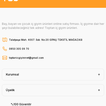
Bay, bayan ve çocuk iç giyim ürünleri online satış firması. İç giyime dair her
şeyi bulabileceğiniz tek adres! Toptan iç giyim ürünleri.
Talatpaşa Mah. 4007. Sok. No:20 GİPAŞ TEKSTİL MAĞAZASI
0850 305 09 70
toptanicgiyimnet@gmail.com
Kurumsal
Üyelik
%100 Güvenilir