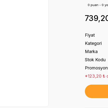
0 puan - 0 y
739,2
Fiyat
Kategori
Marka
Stok Kodu
Promosyon
*123,20 ₺ d