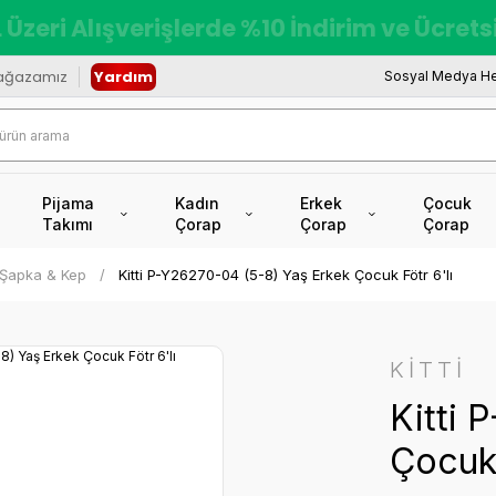
 Üzeri Alışverişlerde %10 İndirim ve Ücret
ağazamız
Yardım
Sosyal Medya He
Pijama
Kadın
Erkek
Çocuk
Takımı
Çorap
Çorap
Çorap
 Şapka & Kep
Kitti P-Y26270-04 (5-8) Yaş Erkek Çocuk Fötr 6'lı
KİTTİ
Kitti 
Çocuk 