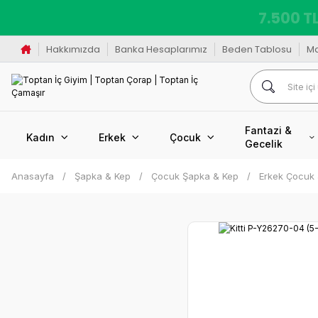
7.500 TL
Hakkımızda
Banka Hesaplarımız
Beden Tablosu
M
Fantazi &
Kadın
Erkek
Çocuk
Gecelik
Anasayfa
Şapka & Kep
Çocuk Şapka & Kep
Erkek Çocuk