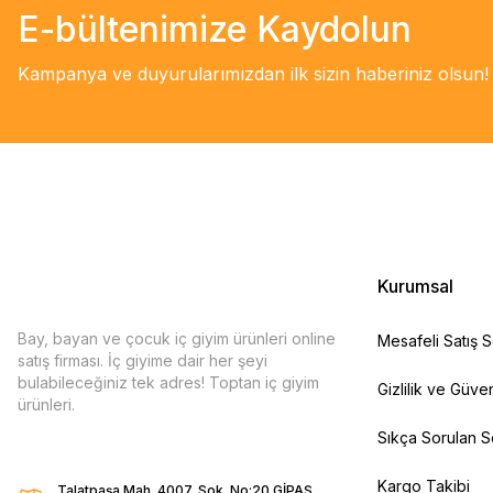
E-bültenimize Kaydolun
Kampanya ve duyurularımızdan ilk sizin haberiniz olsun!
Kurumsal
Bay, bayan ve çocuk iç giyim ürünleri online
Mesafeli Satış 
satış firması. İç giyime dair her şeyi
bulabileceğiniz tek adres! Toptan iç giyim
Gizlilik ve Güven
ürünleri.
Sıkça Sorulan S
Kargo Takibi
Talatpaşa Mah. 4007. Sok. No:20 GİPAŞ