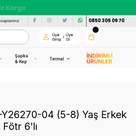
siz Kargo
0850 305 09 70
saplarımız
Üye
Üye
/
Girişi
Ol
İNDİRİMLİ
Şapka
Termal
ÜRÜNLER
& Kep
P-Y26270-04 (5-8) Yaş Erkek
Fötr 6'lı