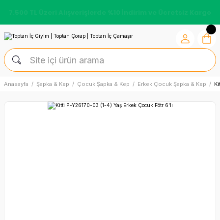
7.500 TL Üzeri Alışverişlerde %10 İndirim ve Ücretsiz Kargo
Anasayfa
Şapka & Kep
Çocuk Şapka & Kep
Erkek Çocuk Şapka & Kep
Ki