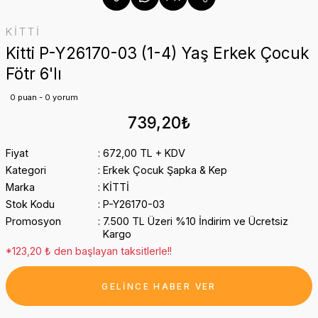
KİTTİ
Kitti P-Y26170-03 (1-4) Yaş Erkek Çocuk
Fötr 6'lı
0 puan - 0 yorum
739,20₺
Fiyat
672,00 TL + KDV
Kategori
Erkek Çocuk Şapka & Kep
Marka
KİTTİ
Stok Kodu
P-Y26170-03
Promosyon
7.500 TL Üzeri %10 İndirim ve Ücretsiz
Kargo
*123,20 ₺ den başlayan taksitlerle!!
GELİNCE HABER VER