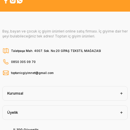
Bay, bayan ve çocuk iç giyim ürünleri online satış firması. İç giyime dair her
şeyi bulabileceğiniz tek adres! Toptan iç giyim ürünleri.
Talatpaşa Mah. 4007. Sok. No:20 GİPAŞ TEKSTİL MAĞAZASI
0850 305 09 70
toptanicgiyimnet@gmail.com
Kurumsal
Üyelik
%100 Güvenilir