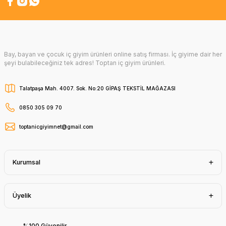
Bay, bayan ve çocuk iç giyim ürünleri online satış firması. İç giyime dair her
şeyi bulabileceğiniz tek adres! Toptan iç giyim ürünleri.
Talatpaşa Mah. 4007. Sok. No:20 GİPAŞ TEKSTİL MAĞAZASI
0850 305 09 70
toptanicgiyimnet@gmail.com
Kurumsal
Üyelik
%100 Güvenilir