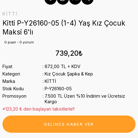
KİTTİ
Kitti P-Y26160-05 (1-4) Yaş Kız Çocuk
Maksi 6'lı
0 puan - 0 yorum
739,20₺
Fiyat
672,00 TL + KDV
Kategori
Kız Çocuk Şapka & Kep
Marka
KİTTİ
Stok Kodu
P-Y26160-05
Promosyon
7.500 TL Üzeri %10 İndirim ve Ücretsiz
Kargo
*123,20 ₺ den başlayan taksitlerle!!
GELİNCE HABER VER