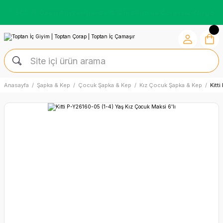
7.500 TL Üzeri Alışverişlerde %10 İndirim ve Ücretsiz Kargo
Anasayfa
Şapka & Kep
Çocuk Şapka & Kep
Kız Çocuk Şapka & Kep
Kitt