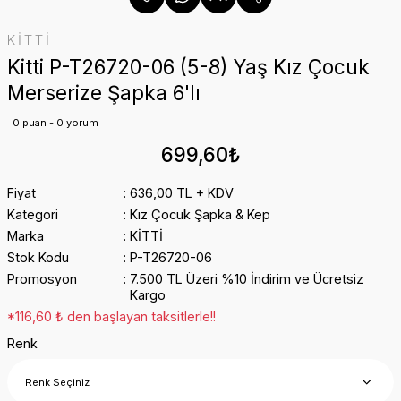
KİTTİ
Kitti P-T26720-06 (5-8) Yaş Kız Çocuk
Merserize Şapka 6'lı
0 puan - 0 yorum
699,60₺
Fiyat
636,00 TL + KDV
Kategori
Kız Çocuk Şapka & Kep
Marka
KİTTİ
Stok Kodu
P-T26720-06
Promosyon
7.500 TL Üzeri %10 İndirim ve Ücretsiz
Kargo
*116,60 ₺ den başlayan taksitlerle!!
Renk