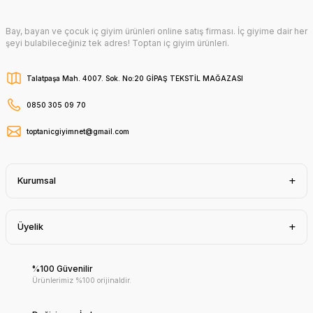
Bay, bayan ve çocuk iç giyim ürünleri online satış firması. İç giyime dair her
şeyi bulabileceğiniz tek adres! Toptan iç giyim ürünleri.
Talatpaşa Mah. 4007. Sok. No:20 GİPAŞ TEKSTİL MAĞAZASI
0850 305 09 70
toptanicgiyimnet@gmail.com
Kurumsal
Üyelik
%100 Güvenilir
Ürünlerimiz %100 orijinaldir.