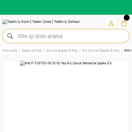
Kredi Kartına Vade Farksız +6 Taksit İmkânı
Anasayfa
Şapka & Kep
Çocuk Şapka & Kep
Kız Çocuk Şapka & Kep
Kitt