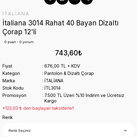
İTALİANA
İtaliana 3014 Rahat 40 Bayan Dizaltı
Çorap 12'li
0 puan - 0 yorum
743,60₺
Fiyat
676,00 TL + KDV
Kategori
Pantolon & Dizaltı Çorap
Marka
İTALİANA
Stok Kodu
İTL3014
Promosyon
7.500 TL Üzeri %10 İndirim ve Ücretsiz
Kargo
*123,93 ₺ den başlayan taksitlerle!!
Renk