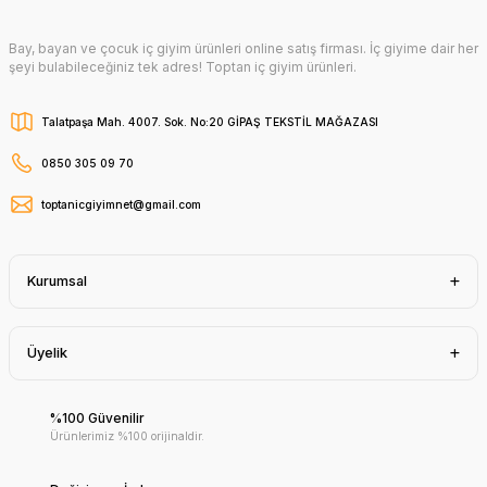
Bay, bayan ve çocuk iç giyim ürünleri online satış firması. İç giyime dair her
şeyi bulabileceğiniz tek adres! Toptan iç giyim ürünleri.
Talatpaşa Mah. 4007. Sok. No:20 GİPAŞ TEKSTİL MAĞAZASI
0850 305 09 70
toptanicgiyimnet@gmail.com
Kurumsal
Üyelik
%100 Güvenilir
Ürünlerimiz %100 orijinaldir.