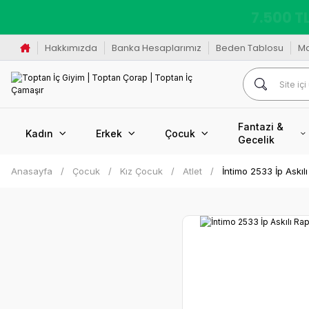
K
Hakkımızda
Banka Hesaplarımız
Beden Tablosu
M
Fantazi &
Kadın
Erkek
Çocuk
Gecelik
Anasayfa
Çocuk
Kız Çocuk
Atlet
İntimo 2533 İp Askılı