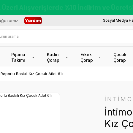
redi Kartına Vade Farksız +6 Taksit İmkâ
ağazamız
Yardım
Sosyal Medya He
Pijama
Kadın
Erkek
Çocuk
Takımı
Çorap
Çorap
Çorap
 Raporlu Baskılı Kız Çocuk Atlet 6'lı
İNTİMO
İntimo
Kız Ço