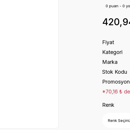
0 puan - 0 y
420,9
Fiyat
Kategori
Marka
Stok Kodu
Promosyon
*70,16 ₺ den
Renk