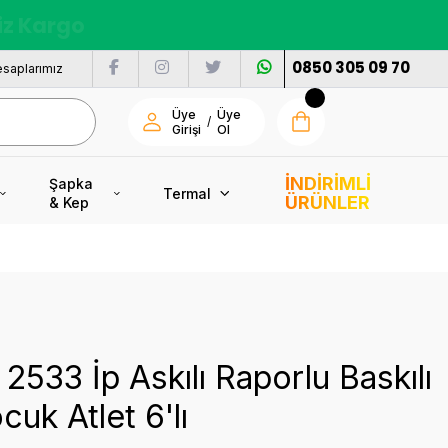
nı
0850 305 09 70
saplarımız
Üye
Üye
/
Girişi
Ol
İNDİRİMLİ
Şapka
Termal
ÜRÜNLER
& Kep
 2533 İp Askılı Raporlu Baskılı
cuk Atlet 6'lı