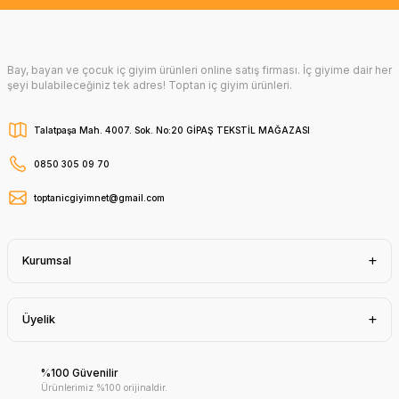
Bay, bayan ve çocuk iç giyim ürünleri online satış firması. İç giyime dair her
şeyi bulabileceğiniz tek adres! Toptan iç giyim ürünleri.
Talatpaşa Mah. 4007. Sok. No:20 GİPAŞ TEKSTİL MAĞAZASI
0850 305 09 70
toptanicgiyimnet@gmail.com
Kurumsal
Üyelik
%100 Güvenilir
Ürünlerimiz %100 orijinaldir.