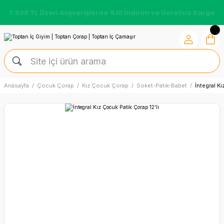
7.500 TL Üzeri Alışverişlerde %10 İndirim ve Ücretsiz Kargo
Anasayfa
Çocuk Çorap
Kız Çocuk Çorap
Soket-Patik-Babet
İntegral K