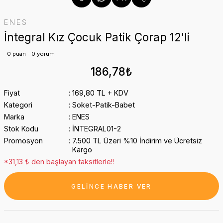
ENES
İntegral Kız Çocuk Patik Çorap 12'li
0 puan - 0 yorum
186,78₺
Fiyat
169,80 TL + KDV
Kategori
Soket-Patik-Babet
Marka
ENES
Stok Kodu
İNTEGRAL01-2
Promosyon
7.500 TL Üzeri %10 İndirim ve Ücretsiz
Kargo
*31,13 ₺ den başlayan taksitlerle!!
GELİNCE HABER VER