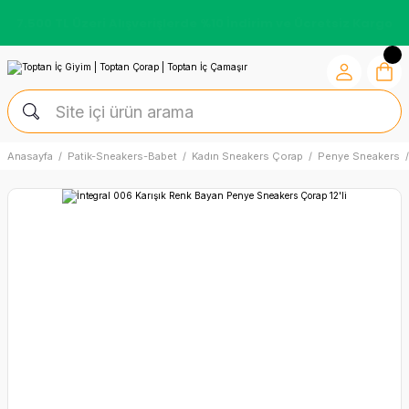
Kredi Kartına Vade Farksız +6 Taksit İmkânı
Anasayfa
Patik-Sneakers-Babet
Kadın Sneakers Çorap
Penye Sneakers