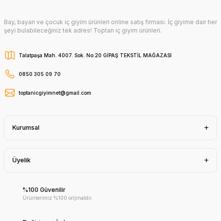
Bay, bayan ve çocuk iç giyim ürünleri online satış firması. İç giyime dair her
şeyi bulabileceğiniz tek adres! Toptan iç giyim ürünleri.
Talatpaşa Mah. 4007. Sok. No:20 GİPAŞ TEKSTİL MAĞAZASI
0850 305 09 70
toptanicgiyimnet@gmail.com
Kurumsal
Üyelik
%100 Güvenilir
Ürünlerimiz %100 orijinaldir.