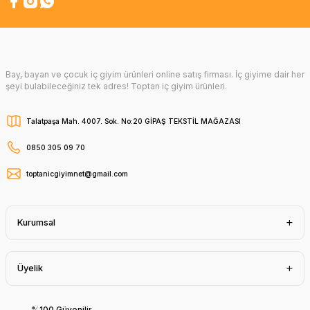
Bay, bayan ve çocuk iç giyim ürünleri online satış firması. İç giyime dair her
şeyi bulabileceğiniz tek adres! Toptan iç giyim ürünleri.
Talatpaşa Mah. 4007. Sok. No:20 GİPAŞ TEKSTİL MAĞAZASI
0850 305 09 70
toptanicgiyimnet@gmail.com
Kurumsal
Üyelik
%100 Güvenilir