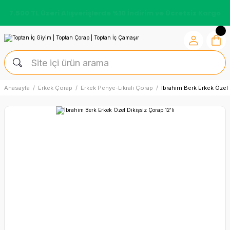
7.500 TL Üzeri Alışverişlerde %10 İndirim ve Ücretsiz Kargo
Anasayfa
Erkek Çorap
Erkek Penye-Likralı Çorap
İbrahim Berk Erkek Özel D