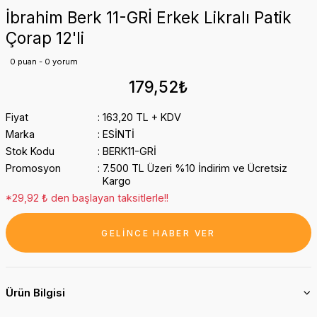
İbrahim Berk 11-GRİ Erkek Likralı Patik
Çorap 12'li
0 puan - 0 yorum
179,52₺
Fiyat
163,20 TL + KDV
Marka
ESİNTİ
Stok Kodu
BERK11-GRİ
Promosyon
7.500 TL Üzeri %10 İndirim ve Ücretsiz
Kargo
*29,92 ₺ den başlayan taksitlerle!!
GELİNCE HABER VER
Ürün Bilgisi