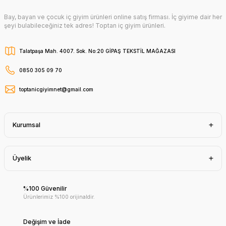
Bay, bayan ve çocuk iç giyim ürünleri online satış firması. İç giyime dair her
şeyi bulabileceğiniz tek adres! Toptan iç giyim ürünleri.
Talatpaşa Mah. 4007. Sok. No:20 GİPAŞ TEKSTİL MAĞAZASI
0850 305 09 70
toptanicgiyimnet@gmail.com
Kurumsal
Üyelik
%100 Güvenilir
Ürünlerimiz %100 orijinaldir.
Değişim ve İade