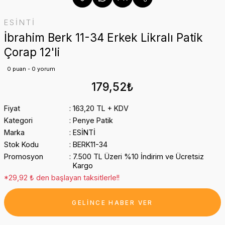
ESİNTİ
İbrahim Berk 11-34 Erkek Likralı Patik
Çorap 12'li
0 puan - 0 yorum
179,52₺
Fiyat
163,20 TL + KDV
Kategori
Penye Patik
Marka
ESİNTİ
Stok Kodu
BERK11-34
Promosyon
7.500 TL Üzeri %10 İndirim ve Ücretsiz
Kargo
*29,92 ₺ den başlayan taksitlerle!!
GELİNCE HABER VER