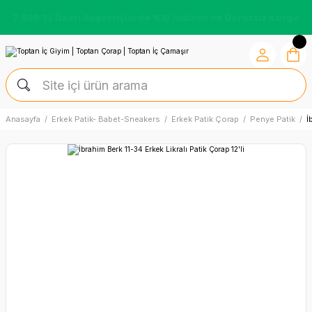
7.500 TL Üzeri Alışverişlerde %10 İndirim ve Ücretsiz Kargo
Anasayfa
Erkek Patik- Babet-Sneakers
Erkek Patik Çorap
Penye Patik
İ