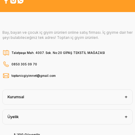
Bay, bayan ve çocuk iç giyim ürünleri online satış firması. İç giyime dair her
şeyi bulabileceğiniz tek adres! Toptan iç giyim ürünleri.
Talatpaşa Mah. 4007. Sok. No:20 GİPAŞ TEKSTİL MAĞAZASI
0850 305 09 70
toptanicgiyimnet@gmail.com
Kurumsal
Üyelik
%100 Güvenilir