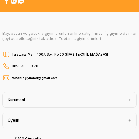
Bay, bayan ve çocuk iç giyim ürünleri online satış firması. İç giyime dair her
şeyi bulabileceğiniz tek adres! Toptan iç giyim ürünleri.
Talatpaşa Mah. 4007. Sok. No:20 GİPAŞ TEKSTİL MAĞAZASI
0850 305 09 70
toptanicgiyimnet@gmail.com
Kurumsal
Üyelik
%100 Güvenilir