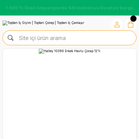
7.500 TL Üzeri Alışverişlerde %10 İndirim ve Ücretsiz Kargo