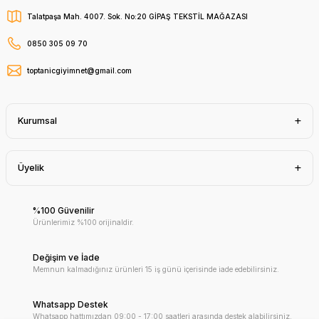
Talatpaşa Mah. 4007. Sok. No:20 GİPAŞ TEKSTİL MAĞAZASI
0850 305 09 70
toptanicgiyimnet@gmail.com
Kurumsal
Üyelik
%100 Güvenilir
Ürünlerimiz %100 orijinaldir.
Değişim ve İade
Memnun kalmadığınız ürünleri 15 iş günü içerisinde iade edebilirsiniz.
Whatsapp Destek
Whatsapp hattımızdan 09:00 - 17:00 saatleri arasında destek alabilirsiniz.