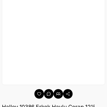
Halley 10386 Erkek Havlu Çorap 12'li