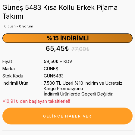
Güneş 5483 Kısa Kollu Erkek Pijama
Takımı
0 puan - 0 yorum
%15 İNDIRIMLI
65,45₺
77,00₺
Fiyat
59,50₺ + KDV
Marka
GÜNEŞ
Stok Kodu
GÜN5483
İndirimli Ürün
7.500 TL Üzeri %10 İndirim ve Ücretsiz
Kargo Promosyonu
İndirimli Ürünlerde Geçerli Değildir.
*10,91 ₺ den başlayan taksitlerle!!
GELİNCE HABER VER