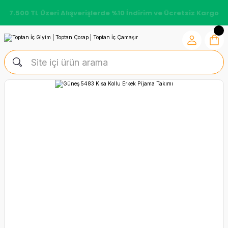
7.500 TL Üzeri Alışverişlerde %10 İndirim ve Ücretsiz Kargo