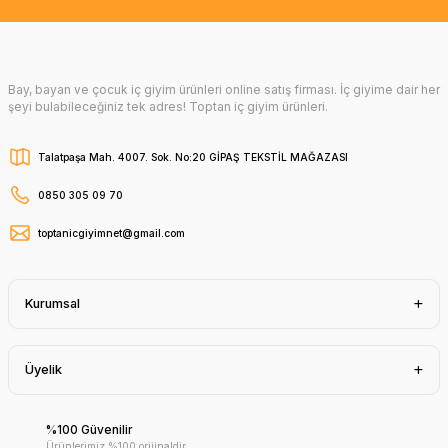
Bay, bayan ve çocuk iç giyim ürünleri online satış firması. İç giyime dair her
şeyi bulabileceğiniz tek adres! Toptan iç giyim ürünleri.
Talatpaşa Mah. 4007. Sok. No:20 GİPAŞ TEKSTİL MAĞAZASI
0850 305 09 70
toptanicgiyimnet@gmail.com
Kurumsal
Üyelik
%100 Güvenilir
Ürünlerimiz %100 orijinaldir.