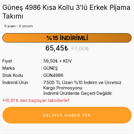
Güneş 4986 Kısa Kollu 3'lü Erkek Pijama
Takımı
0 puan - 0 yorum
%15 İNDIRIMLI
65,45₺
77,00₺
Fiyat
59,50₺ + KDV
Marka
GÜNEŞ
Stok Kodu
GÜN4986
İndirimli Ürün
7.500 TL Üzeri %10 İndirim ve Ücretsiz
Kargo Promosyonu
İndirimli Ürünlerde Geçerli Değildir.
*10,91 ₺ den başlayan taksitlerle!!
GELİNCE HABER VER