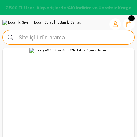
7.500 TL Üzeri Alışverişlerde %10 İndirim ve Ücretsiz Kargo