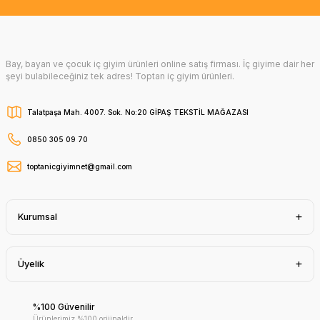
Bay, bayan ve çocuk iç giyim ürünleri online satış firması. İç giyime dair her
şeyi bulabileceğiniz tek adres! Toptan iç giyim ürünleri.
Talatpaşa Mah. 4007. Sok. No:20 GİPAŞ TEKSTİL MAĞAZASI
0850 305 09 70
toptanicgiyimnet@gmail.com
Kurumsal
Üyelik
%100 Güvenilir
Ürünlerimiz %100 orijinaldir.