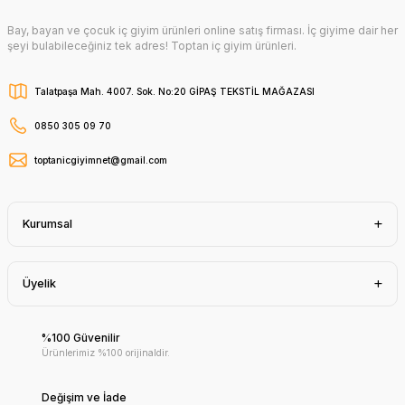
Bay, bayan ve çocuk iç giyim ürünleri online satış firması. İç giyime dair her
şeyi bulabileceğiniz tek adres! Toptan iç giyim ürünleri.
Talatpaşa Mah. 4007. Sok. No:20 GİPAŞ TEKSTİL MAĞAZASI
0850 305 09 70
toptanicgiyimnet@gmail.com
Kurumsal
Üyelik
%100 Güvenilir
Ürünlerimiz %100 orijinaldir.
Değişim ve İade