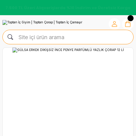
7.500 TL Üzeri Alışverişlerde %10 İndirim ve Ücretsiz Kargo