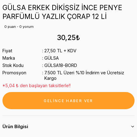
GÜLSA ERKEK DİKİŞSİZ İNCE PENYE
PARFÜMLÜ YAZLIK ÇORAP 12 Lİ
0 puan - 0 yorum
30,25₺
Fiyat
27,50 TL + KDV
Marka
GÜLSA
Stok Kodu
GÜLSA18-BORD
Promosyon
7.500 TL Üzeri %10 İndirim ve Ücretsiz
Kargo
*5,04 ₺ den başlayan taksitlerle!!
GELİNCE HABER VER
Ürün Bilgisi