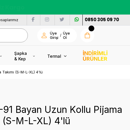
nı
0850 305 09 70
saplarımız
Üye
Üye
/
Girişi
Ol
İNDİRİMLİ
Şapka
Termal
ÜRÜNLER
& Kep
a Takımı (S-M-L-XL) 4'lü
-91 Bayan Uzun Kollu Pijama
 (S-M-L-XL) 4'lü