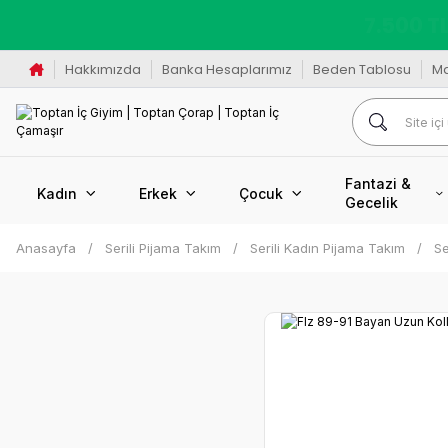
K
Hakkımızda
Banka Hesaplarımız
Beden Tablosu
M
Fantazi &
Kadın
Erkek
Çocuk
Gecelik
Anasayfa
Serili Pijama Takım
Serili Kadın Pijama Takım
Se