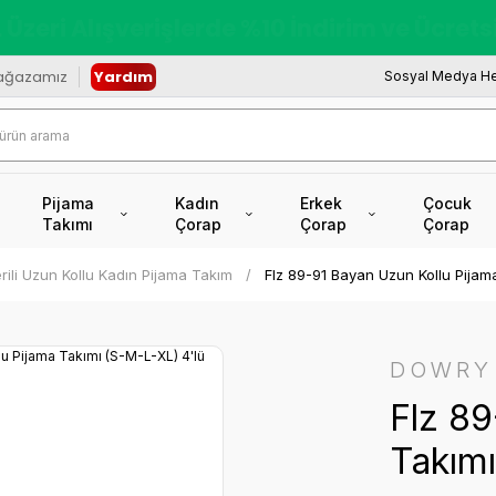
redi Kartına Vade Farksız +6 Taksit İmkâ
ağazamız
Yardım
Sosyal Medya He
Pijama
Kadın
Erkek
Çocuk
Takımı
Çorap
Çorap
Çorap
rili Uzun Kollu Kadın Pijama Takım
Flz 89-91 Bayan Uzun Kollu Pijam
DOWRY
Flz 89
Takımı