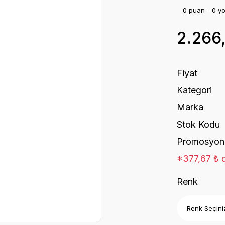
0 puan - 0 y
2.266
Fiyat
Kategori
Marka
Stok Kodu
Promosyon
*377,67 ₺ d
Renk