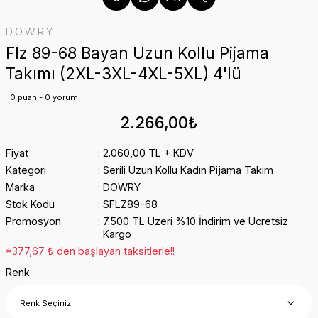
DOWRY
Flz 89-68 Bayan Uzun Kollu Pijama
Takımı (2XL-3XL-4XL-5XL) 4'lü
0 puan - 0 yorum
2.266,00₺
Fiyat
2.060,00 TL + KDV
Kategori
Serili Uzun Kollu Kadın Pijama Takım
Marka
DOWRY
Stok Kodu
SFLZ89-68
Promosyon
7.500 TL Üzeri %10 İndirim ve Ücretsiz
Kargo
*377,67 ₺ den başlayan taksitlerle!!
Renk