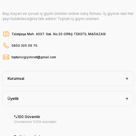
Bay, bayan ve çocuk iç giyim ürünleri online satış firması. İç giyime dair her
şeyi bulabileceğiniz tek adres! Toptan iç giyim ürünleri.
Talatpaşa Mah. 4007. Sok. No:20 GİPAŞ TEKSTİL MAĞAZASI
0850 305 09 70
toptanicgiyimnet@gmail.com
Kurumsal
Üyelik
%100 Güvenilir
Ürünlerimiz %100 orijinaldir.