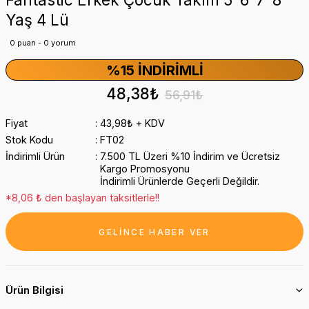
Yaş 4 Lü
0 puan - 0 yorum
%15 İNDIRIMLI
48,38₺
56,91₺
Fiyat
43,98₺ + KDV
Stok Kodu
FT02
İndirimli Ürün
7.500 TL Üzeri %10 İndirim ve Ücretsiz
Kargo Promosyonu
İndirimli Ürünlerde Geçerli Değildir.
*8,06 ₺ den başlayan taksitlerle!!
GELİNCE HABER VER
Ürün Bilgisi