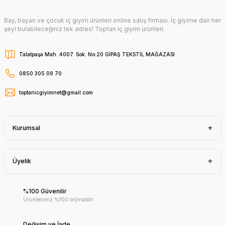
Bay, bayan ve çocuk iç giyim ürünleri online satış firması. İç giyime dair her
şeyi bulabileceğiniz tek adres! Toptan iç giyim ürünleri.
Talatpaşa Mah. 4007. Sok. No:20 GİPAŞ TEKSTİL MAĞAZASI
0850 305 09 70
toptanicgiyimnet@gmail.com
Kurumsal
Üyelik
%100 Güvenilir
Ürünlerimiz %100 orijinaldir.
Değişim ve İade