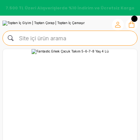
7.500 TL Üzeri Alışverişlerde %10 İndirim ve Ücretsiz Kargo