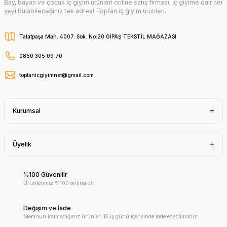
Bay, bayan ve çocuk iç giyim ürünleri online satış firması. İç giyime dair her
şeyi bulabileceğiniz tek adres! Toptan iç giyim ürünleri.
Talatpaşa Mah. 4007. Sok. No:20 GİPAŞ TEKSTİL MAĞAZASI
0850 305 09 70
toptanicgiyimnet@gmail.com
Kurumsal
Üyelik
%100 Güvenilir
Ürünlerimiz %100 orijinaldir.
Değişim ve İade
Memnun kalmadığınız ürünleri 15 iş günü içerisinde iade edebilirsiniz.