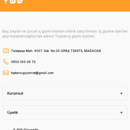
Bay, bayan ve çocuk iç giyim ürünleri online satış firması. İç giyime dair her
şeyi bulabileceğiniz tek adres! Toptan iç giyim ürünleri.
Talatpaşa Mah. 4007. Sok. No:20 GİPAŞ TEKSTİL MAĞAZASI
0850 305 09 70
toptanicgiyimnet@gmail.com
Kurumsal
Üyelik
%100 Güvenilir