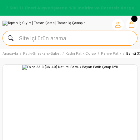
7.500 TL Üzeri Alışverişlerde %10 İndirim ve Ücretsiz Kargo
Anasayfa
Patik-Sneakers-Babet
Kadın Patik Çorap
Penye Patik
Esinti 