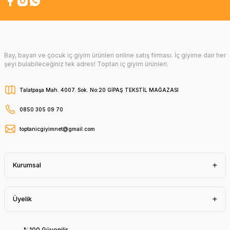
Bay, bayan ve çocuk iç giyim ürünleri online satış firması. İç giyime dair her
şeyi bulabileceğiniz tek adres! Toptan iç giyim ürünleri.
Talatpaşa Mah. 4007. Sok. No:20 GİPAŞ TEKSTİL MAĞAZASI
0850 305 09 70
toptanicgiyimnet@gmail.com
Kurumsal
Üyelik
%100 Güvenilir