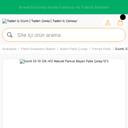
Kredi Kartına Vade Farksız +6 Taksit İmkânı
Anasayfa
Patik-Sneakers-Babet
Kadın Patik Çorap
Penye Patik
Esinti 