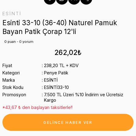
ESİNTİ
Esinti 33-10 (36-40) Naturel Pamuk
Bayan Patik Çorap 12'li
0 puan - 0 yorum
262,02₺
Fiyat
238,20 TL + KDV
Kategori
Penye Patik
Marka
ESİNTİ
Stok Kodu
ESİNTİ33-10
Promosyon
7.500 TL Üzeri %10 İndirim ve Ücretsiz
Kargo
*43,67 ₺ den başlayan taksitlerle!!
GELİNCE HABER VER