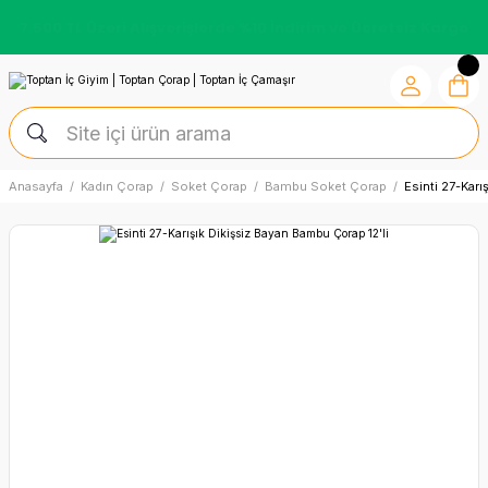
Kredi Kartına Vade Farksız +6 Taksit İmkânı
Anasayfa
Kadın Çorap
Soket Çorap
Bambu Soket Çorap
Esinti 27-Karı