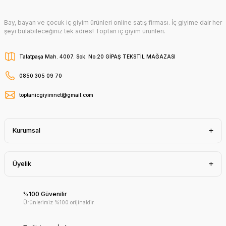
Bay, bayan ve çocuk iç giyim ürünleri online satış firması. İç giyime dair her
şeyi bulabileceğiniz tek adres! Toptan iç giyim ürünleri.
Talatpaşa Mah. 4007. Sok. No:20 GİPAŞ TEKSTİL MAĞAZASI
0850 305 09 70
toptanicgiyimnet@gmail.com
Kurumsal
Üyelik
%100 Güvenilir
Ürünlerimiz %100 orijinaldir.