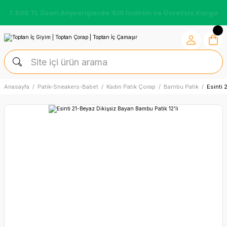
7.500 TL Üzeri Alışverişlerde %10 İndirim ve Ücretsiz Kargo
Anasayfa
Patik-Sneakers-Babet
Kadın Patik Çorap
Bambu Patik
Esinti 