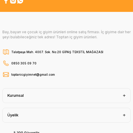
Bay, bayan ve çocuk iç giyim ürünleri online satış firması. İç giyime dair her
şeyi bulabileceğiniz tek adres! Toptan iç giyim ürünleri.
Talatpaşa Mah. 4007. Sok. No:20 GİPAŞ TEKSTİL MAĞAZASI
0850 305 09 70
toptanicgiyimnet@gmail.com
Kurumsal
Üyelik
%100 Güvenilir