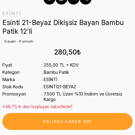
ESİNTİ
Esinti 21-Beyaz Dikişsiz Bayan Bambu
Patik 12'li
0 puan - 0 yorum
280,50₺
Fiyat
255,00 TL + KDV
Kategori
Bambu Patik
Marka
ESİNTİ
Stok Kodu
ESİNTİ21-BEYAZ
Promosyon
7.500 TL Üzeri %10 İndirim ve Ücretsiz
Kargo
*46,75 ₺ den başlayan taksitlerle!!
GELİNCE HABER VER