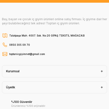
Bay, bayan ve çocuk iç giyim ürünleri online satış firması. İç giyime dair her
şeyi bulabileceğiniz tek adres! Toptan iç giyim ürünleri.
Talatpaşa Mah. 4007. Sok. No:20 GİPAŞ TEKSTİL MAĞAZASI
0850 305 09 70
toptanicgiyimnet@gmail.com
Kurumsal
Üyelik
%100 Güvenilir
Ürünlerimiz %100 orijinaldir.