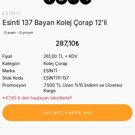
ESİNTİ
Esinti 137 Bayan Kolej Çorap 12'li
0 puan - 0 yorum
287,10₺
Fiyat
261,00 TL + KDV
Kategori
Kolej Çorap
Marka
ESİNTİ
Stok Kodu
ESİNTİ11-137
Promosyon
7.500 TL Üzeri %10 İndirim ve Ücretsiz
Kargo
*47,85 ₺ den başlayan taksitlerle!!
GELİNCE HABER VER