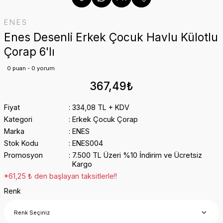
ENES
Enes Desenli Erkek Çocuk Havlu Külotlu
Çorap 6'lı
0 puan - 0 yorum
367,49₺
Fiyat
334,08 TL + KDV
Kategori
Erkek Çocuk Çorap
Marka
ENES
Stok Kodu
ENES004
Promosyon
7.500 TL Üzeri %10 İndirim ve Ücretsiz
Kargo
*61,25 ₺ den başlayan taksitlerle!!
Renk