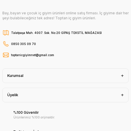
Bay, bayan ve çocuk iç giyim ürünleri online satış firması. İç giyime dair her
şeyi bulabileceğiniz tek adres! Toptan iç giyim ürünleri.
Talatpaşa Mah. 4007. Sok. No:20 GİPAŞ TEKSTİL MAĞAZASI
0850 305 09 70
toptanicgiyimnet@gmail.com
Kurumsal
Üyelik
%100 Güvenilir
Ürünlerimiz %100 orijinaldir.