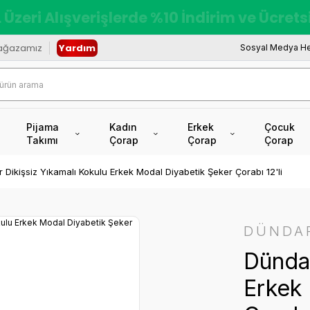
redi Kartına Vade Farksız +6 Taksit İmkâ
ağazamız
Yardım
Sosyal Medya He
Pijama
Kadın
Erkek
Çocuk
Takımı
Çorap
Çorap
Çorap
 Dikişsiz Yıkamalı Kokulu Erkek Modal Diyabetik Şeker Çorabı 12'li
DÜNDA
Dündar
Erkek 