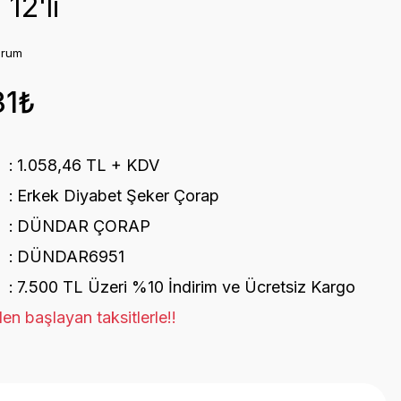
12'li
orum
31₺
1.058,46 TL + KDV
Erkek Diyabet Şeker Çorap
DÜNDAR ÇORAP
DÜNDAR6951
7.500 TL Üzeri %10 İndirim ve Ücretsiz Kargo
en başlayan taksitlerle!!