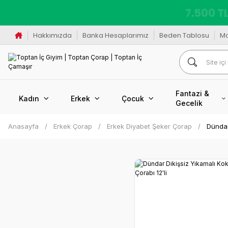
K
Hakkımızda
Banka Hesaplarımız
Beden Tablosu
M
Fantazi &
Kadın
Erkek
Çocuk
Gecelik
Anasayfa
Erkek Çorap
Erkek Diyabet Şeker Çorap
Dündar