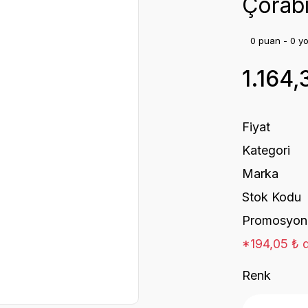
Çorabı 
0 puan - 0 y
1.164,
Fiyat
Kategori
Marka
Stok Kodu
Promosyon
*194,05 ₺ d
Renk