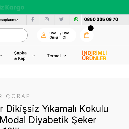
nı
0850 305 09 70
saplarımız
Üye
Üye
/
Girişi
Ol
İNDİRİMLİ
Şapka
Termal
ÜRÜNLER
& Kep
R ÇORAP
 Dikişsiz Yıkamalı Kokulu
Modal Diyabetik Şeker