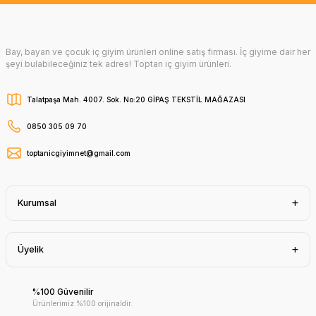
Bay, bayan ve çocuk iç giyim ürünleri online satış firması. İç giyime dair her
şeyi bulabileceğiniz tek adres! Toptan iç giyim ürünleri.
Talatpaşa Mah. 4007. Sok. No:20 GİPAŞ TEKSTİL MAĞAZASI
0850 305 09 70
toptanicgiyimnet@gmail.com
Kurumsal
Üyelik
%100 Güvenilir
Ürünlerimiz %100 orijinaldir.