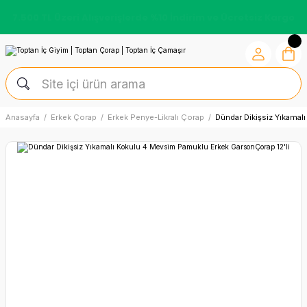
7.500 TL Üzeri Alışverişlerde %10 İndirim ve Ücretsiz Kargo
Anasayfa
Erkek Çorap
Erkek Penye-Likralı Çorap
Dündar Dikişsiz Yıkamal