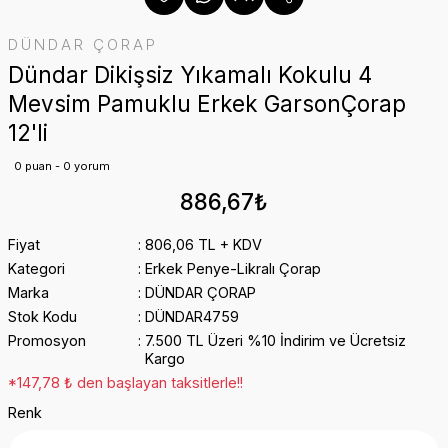
DÜNDAR ÇORAP
Dündar Dikişsiz Yıkamalı Kokulu 4
Mevsim Pamuklu Erkek GarsonÇorap
12'li
0 puan - 0 yorum
886,67₺
Fiyat
806,06 TL + KDV
Kategori
Erkek Penye-Likralı Çorap
Marka
DÜNDAR ÇORAP
Stok Kodu
DÜNDAR4759
Promosyon
7.500 TL Üzeri %10 İndirim ve Ücretsiz
Kargo
*147,78 ₺ den başlayan taksitlerle!!
Renk