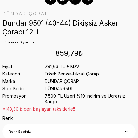
DÜNDAR ÇORAP
Dündar 9501 (40-44) Dikişsiz Asker
Çorabı 12'li
0 puan - 0 yorum
859,79₺
Fiyat
781,63 TL + KDV
Kategori
Erkek Penye-Likralı Çorap
Marka
DÜNDAR ÇORAP
Stok Kodu
DÜNDAR9501
Promosyon
7.500 TL Üzeri %10 İndirim ve Ücretsiz
Kargo
*143,30 ₺ den başlayan taksitlerle!!
Renk