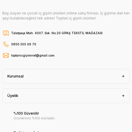
Bay, bayan ve çocuk iç giyim ürünleri online satış firması. İç giyime dair her
şeyi bulabileceğiniz tek adres! Toptan iç giyim ürünleri.
Talatpaşa Mah. 4007. Sok. No:20 GİPAŞ TEKSTİL MAĞAZASI
0850 305 09 70
toptanicgiyimnet@gmail.com
Kurumsal
Üyelik
%100 Güvenilir
Ürünlerimiz %100 orijinaldir.